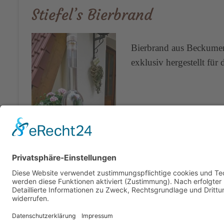
Stiefel’s Bierbrand
Bierbrand aus Beckumer 
exklusiv hergestellt für 