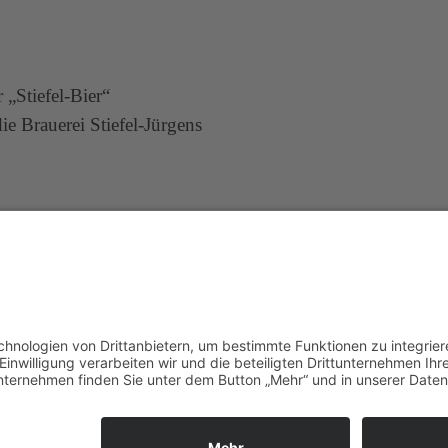
„Stiefel-Bier“
die Brauerei Stiefel-Jürgens