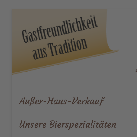
Stiefel-Jürgens
Älteste Brauerei Westfalens
Außer-Haus-Verkauf
Unsere Bierspezialitäten