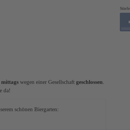
Stief
s
mittags
wegen einer Gesellschaft
geschlossen
.
e da!
nserem schönen Biergarten: